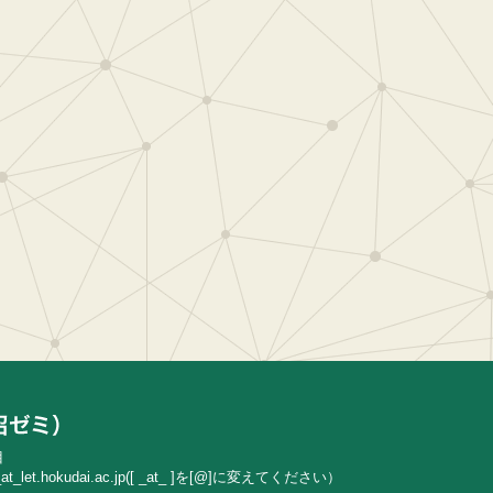
目
t_let.hokudai.ac.jp
([ _at_ ]を[@]に変えてください）